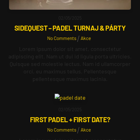
02
/
05
/
2025
SIDEQUEST – PADEL TURNAJ & PÁRTY
No Comments
Akce
Lorem ipsum dolor sit amet, consectetur
adipiscing elit. Nam ut dui id ligula porta ultricies.
Quisque sed molestie lectus. Nam id ullamcorper
orci, eu maximus tellus. Pellentesque
pellentesque maximus lacinia.
02
/
05
/
2025
FIRST PADEL + FIRST DATE?
No Comments
Akce